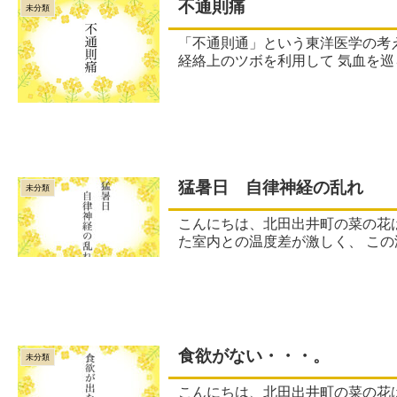
不通則痛
未分類
「不通則通」という東洋医学の考え方があります。 「通らなければすなわち痛む」気血の巡りが滞ると
経絡上のツボ
猛暑日 自律神経の乱れ
未分類
こんにちは、北田出井町の菜の花はり灸院整骨院です。 皆さん、熱中症にならないように気を
た室内
食欲がない・・・。
未分類
こんにちは、北田出井町の菜の花はり灸院整骨院です 夏の暑い時期は食欲不振に陥りやすいです。