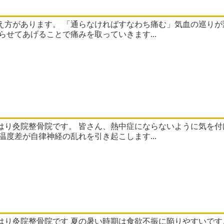
 カラダにさまざまた症状が表れます。 経絡治療は、
を利用して 気血を巡らせてあげることで痛みを取っていきます...
付けてくださいね！！ 夏は、炎天下の屋外とクーラーの効い
との温度差が激しく、 この温度差が自律神経の乱れを引き起こします...
 夏バテで食欲が出ないといってアイスや好きなものばか