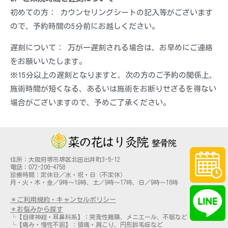
初めての方： カウンセリングシートの記入等がございます
ので、予約時間の5分前にお越しください。
遅刻について： 万が一遅刻される場合は、お早めにご連絡
をお願いいたします。
※15分以上の遅刻となりますと、次の方のご予約の関係上、
施術時間が短くなる、あるいは施術をお断りせざるを得ない
場合がございますので、予めご了承ください。
住所：大阪府堺市堺区北田出井町3-5-12
電話：072-206-4758
診療時間：定休日／水・祝・日（不定休）
月・火・木・金／9時～19時、土／9時～17時、日／9時～16時
＊ご利用規約・キャンセルポリシー
＊お悩みから探す
└【自律神経・耳鼻科系】：突発性難聴、メニエール、不眠など
└【痛み・慢性不調】：頭痛・肩こり、円形脱毛症など