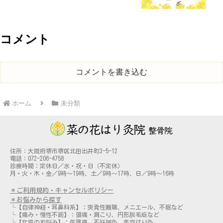
コメント
コメントを書き込む
ホーム
未分類
住所：大阪府堺市堺区北田出井町3-5-12
電話：072-206-4758
診療時間：定休日／水・祝・日（不定休）
月・火・木・金／9時～19時、土／9時～17時、日／9時～16時
＊ご利用規約・キャンセルポリシー
＊お悩みから探す
└【自律神経・耳鼻科系】：突発性難聴、メニエール、不眠など
└【痛み・慢性不調】：頭痛・肩こり、円形脱毛症など
└【女性のお悩み】：生理痛、不妊鍼灸、美容はり灸