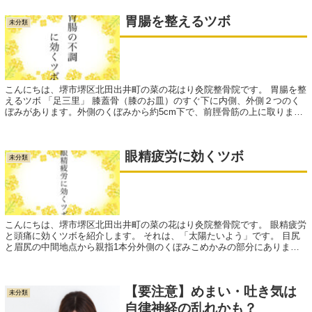
胃腸を整えるツボ
未分類
こんにちは、堺市堺区北田出井町の菜の花はり灸院整骨院です。 胃腸を整
えるツボ 「足三里」 膝蓋骨（膝のお皿）のすぐ下に内側、外側２つのく
ぼみがあります。外側のくぼみから約5cm下で、前脛骨筋の上に取りま
す。 ...
眼精疲労に効くツボ
未分類
こんにちは、堺市堺区北田出井町の菜の花はり灸院整骨院です。 眼精疲労
と頭痛に効くツボを紹介します。 それは、「太陽たいよう」です。 目尻
と眉尻の中間地点から親指1本分外側のくぼみこめかみの部分にありま
す。...
【要注意】めまい・吐き気は
未分類
自律神経の乱れかも？