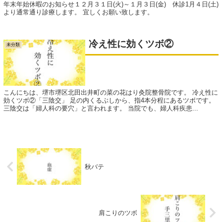
年末年始休暇のお知らせ１２月３１日(火)～１月３日(金) 休診1月４日(土)
より通常通り診療します。 宜しくお願い致します。
冷え性に効くツボ②
未分類
こんにちは、堺市堺区北田出井町の菜の花はり灸院整骨院です。 冷え性に
効くツボ②「三陰交」 足の内くるぶしから、指4本分程にあるツボです。
三陰交は「婦人科の要穴」と言われます。 当院でも、婦人科疾患...
秋バテ
肩こりのツボ