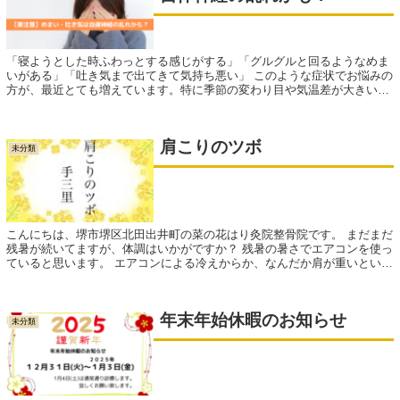
「寝ようとした時ふわっとする感じがする」「グルグルと回るようなめま
いがある」「吐き気まで出てきて気持ち悪い」 このような症状でお悩みの
方が、最近とても増えています。特に季節の変わり目や気温差が大きい時
期には、自律神経が乱れやすく、こ...
肩こりのツボ
未分類
こんにちは、堺市堺区北田出井町の菜の花はり灸院整骨院です。 まだまだ
残暑が続いてますが、体調はいかがですか？ 残暑の暑さでエアコンを使っ
ていると思います。 エアコンによる冷えからか、なんだか肩が重いという
人はいま...
年末年始休暇のお知らせ
未分類