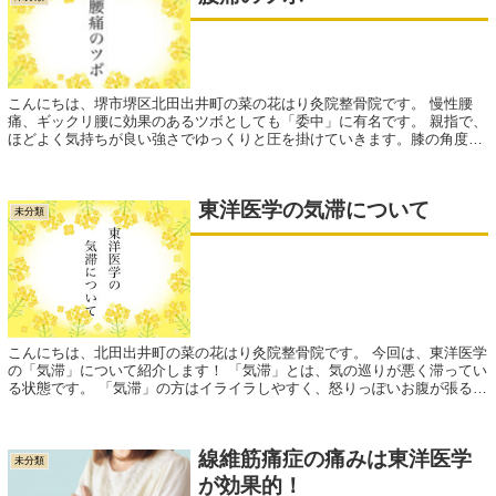
こんにちは、堺市堺区北田出井町の菜の花はり灸院整骨院です。 慢性腰
痛、ギックリ腰に効果のあるツボとしても「委中」に有名です。 親指で、
ほどよく気持ちが良い強さでゆっくりと圧を掛けていきます。膝の角度に
よって気持...
東洋医学の気滞について
未分類
こんにちは、北田出井町の菜の花はり灸院整骨院です。 今回は、東洋医学
の「気滞」について紹介します！ 「気滞」とは、気の巡りが悪く滞ってい
る状態です。 「気滞」の方はイライラしやすく、怒りっぽいお腹が張る寝
つきが悪...
線維筋痛症の痛みは東洋医学
未分類
が効果的！