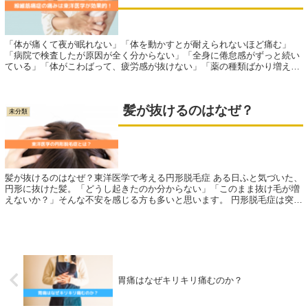
「体が痛くて夜が眠れない」「体を動かすとが耐えられないほど痛む」
「病院で検査したが原因が全く分からない」「全身に倦怠感がずっと続い
ている」「体がこわばって、疲労感が抜けない」「薬の種類ばかり増えて
いく…」 これら症状でお悩みはありま...
髪が抜けるのはなぜ？
未分類
髪が抜けるのはなぜ？東洋医学で考える円形脱毛症 ある日ふと気づいた、
円形に抜けた髪。「どうし起きたのか分からない」「このまま抜け毛が増
えないか？」そんな不安を感じる方も多いと思います。 円形脱毛症は突然
現れることが多く...
胃痛はなぜキリキリ痛むのか？