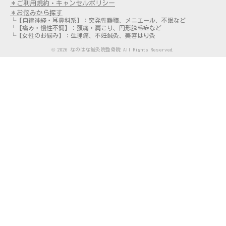
＊ご利用規約・キャンセルポリシー
＊お悩みから探す
└【自律神経・耳鼻科系】：突発性難聴、メニエール、不眠など
└【痛み・慢性不調】：頭痛・肩こり、円形脱毛症など
└【女性のお悩み】：生理痛、不妊鍼灸、美容はり灸
© 2026 なのはな鍼灸院整骨院 All Rights Reserved.