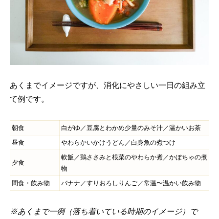
あくまでイメージですが、消化にやさしい一日の組み立
て例です。
朝食
白がゆ／豆腐とわかめ少量のみそ汁／温かいお茶
昼食
やわらかいかけうどん／白身魚の煮つけ
軟飯／鶏ささみと根菜のやわらか煮／かぼちゃの煮
夕食
物
間食・飲み物
バナナ／すりおろしりんご／常温〜温かい飲み物
※
あくまで一例（落ち着いている時期のイメージ）で