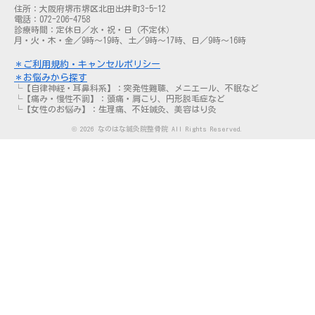
住所：大阪府堺市堺区北田出井町3-5-12
電話：072-206-4758
診療時間：定休日／水・祝・日（不定休）
月・火・木・金／9時～19時、土／9時～17時、日／9時～16時
＊ご利用規約・キャンセルポリシー
＊お悩みから探す
└【自律神経・耳鼻科系】：突発性難聴、メニエール、不眠など
└【痛み・慢性不調】：頭痛・肩こり、円形脱毛症など
└【女性のお悩み】：生理痛、不妊鍼灸、美容はり灸
© 2026 なのはな鍼灸院整骨院 All Rights Reserved.